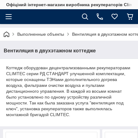
Офіціний інтернет-магазин виробника рекуператорів Climte
Выполненные объекты
Вентиляция в двухэтажном котт
Вентиляция в двухэтажном коттедже
Коттедж оборудован децентрализованными рекуператорами
CLIMTEC серии РД СТАНДАРТ улучшенной комплектации,
которые оснащены ТЭНами дополнительного догрева
воздуха, фильтрами очистки воздуха и пультами
дистанционного управления. В каждой из восьми комнат
было установлено по одному устройству различной
мощности. Так как была заказана услуга "вентиляция под
ключ", установка рекуператоров также выполнялась
монтажной бригадой CLIMTEC.