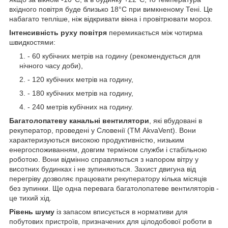
вхідного повітря буде близько 18°С при вимкненому Тені. Це
набагато тепліше, ніж відкривати вікна і провітрювати мороз.
Інтенсивність руху повітря
перемикається між чотирма
швидкостями:
- 60 кубічних метрів на годину (рекомендується для
нічного часу доби),
- 120 кубічних метрів на годину,
- 180 кубічних метрів на годину,
- 240 метрів кубічних на годину.
Багатолопатеву канальні вентилятори
, які вбудовані в
рекуператор, проведені у Словенії (ТМ AkvaVent). Вони
характеризуються високою продуктивністю, низьким
енергоспоживанням, довгим терміном служби і стабільною
роботою. Вони відмінно справляються з напором вітру у
висотних будинках і не зупиняються. Захист двигуна від
перегріву дозволяє працювати рекуператору кілька місяців
без зупинки. Ще одна перевага багатолопатеве вентиляторів -
це тихий хід.
Рівень шуму
із запасом вписується в нормативи для
побутових пристроїв, призначених для цілодобової роботи в