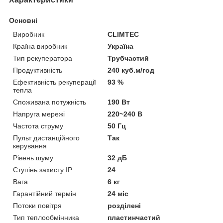
Основні
Виробник
CLIMTEC
Країна виробник
Україна
Тип рекуператора
Трубчастий
Продуктивність
240 куб.м/год
Ефективність рекуперації
93 %
тепла
Споживана потужність
190 Вт
Напруга мережі
220~240 В
Частота струму
50 Гц
Пульт дистанційного
Так
керування
Рівень шуму
32 дБ
Ступінь захисту IP
24
Вага
6 кг
Гарантійний термін
24 міс
Потоки повітря
розділені
Тип теплообмінника
пластинчастий