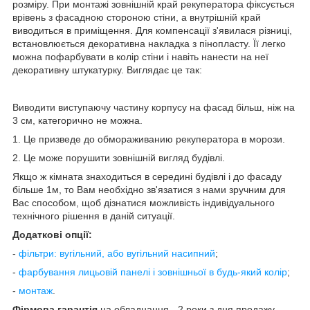
розміру. При монтажі зовнішній край рекуператора фіксується
врівень з фасадною стороною стіни, а внутрішній край
виводиться в приміщення. Для компенсації з'явилася різниці,
встановлюється декоративна накладка з пінопласту. Її легко
можна пофарбувати в колір стіни і навіть нанести на неї
декоративну штукатурку. Виглядає це так:
Виводити виступаючу частину корпусу на фасад більш, ніж на
3 см, категорично не можна.
1. Це призведе до обмораживанию рекуператора в морози.
2. Це може порушити зовнішній вигляд будівлі.
Якщо ж кімната знаходиться в середині будівлі і до фасаду
більше 1м, то Вам необхідно зв'язатися з нами зручним для
Вас способом, щоб дізнатися можливість індивідуального
технічного рішення в даній ситуації.
Додаткові опції:
-
фільтри: вугільний, або вугільний насипний
;
-
фарбування лицьовій панелі і зовнішньої в будь-який колір
;
-
монтаж
.
Фірмова гарантія
на обладнання - 2 роки з дня продажу.