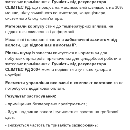
житлових приміщеннях.
Гучність від рекуператора
CLIMTEC РД
, що працює на максимальній швидкості, на 30%
менше, ніж у звичайного вентилятора, кондиціонера,
системного блоку комп'ютера.
Матеріали корпусу
стійкі до температурних впливів, не
піддаються окисленню і деформації.
Механічні і електронні частини
забезпечені захистом від
вологи, що відповідає вимогам IP
.
Рівень шуму
із запасом вписується в нормативи для
побутових пристроїв, призначених для цілодобової роботи в
житлових приміщеннях.
Гучність від рекуператора
CLIMTEC РД 200+
можна порівняти з гучністю кулера в
ноутбуці.
Елементи управління включені в комплект поставки
та не
потребують додаткової оплати.
Результат застосування:
- приміщення безперервно провітрюється;
- йдуть надлишки вологи і зупиняється зростання грибкової
цвілі;
- знижується частота та тривалість захворювань;