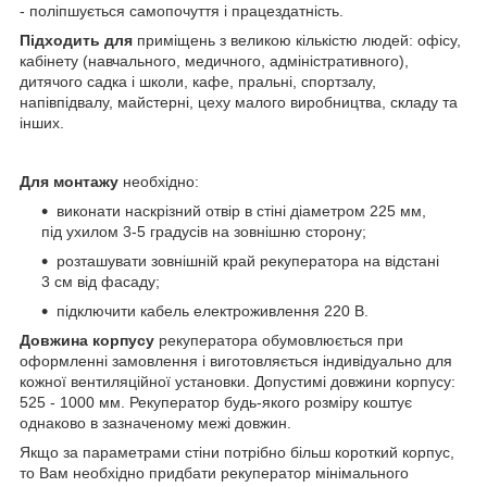
- поліпшується самопочуття і працездатність.
Підходить для
приміщень з великою кількістю людей: офісу,
кабінету (навчального, медичного, адміністративного),
дитячого садка і школи, кафе, пральні, спортзалу,
напівпідвалу, майстерні, цеху малого виробництва, складу та
інших.
Для монтажу
необхідно:
виконати наскрізний отвір в стіні діаметром 225 мм,
під ухилом 3-5 градусів на зовнішню сторону;
розташувати зовнішній край рекуператора на відстані
3 см від фасаду;
підключити кабель електроживлення 220 В.
Довжина корпусу
рекуператора обумовлюється при
оформленні замовлення і виготовляється індивідуально для
кожної вентиляційної установки.
Допустимі довжини корпусу:
525 - 1000 мм. Рекуператор будь-якого розміру коштує
однаково в зазначеному межі довжин.
Якщо за параметрами стіни потрібно більш короткий корпус,
то Вам необхідно придбати рекуператор мінімального