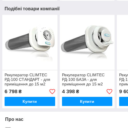
Подібні товари компанії
Рекуператор CLIMTEC
Рекуператор CLIMTEC
Рек
РД-100 СТАНДАРТ - для
РД-100 БАЗА - для
РД-1
приміщення до 15 м2
приміщення до 15 м2
прим
6 798
4 398
9 6
₴
₴
Купити
Купити
Про нас