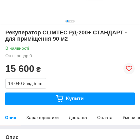
Рекуператор CLIMTEC РД-200+ СТАНДАРТ -
для приміщення 90 м2
В наявності
Опт і роздріб
15 600
₴
14 040 ₴
від 5 шт.
Купити
Опис
Характеристики
Доставка
Оплата
Умови п
Опис