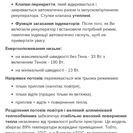
Клапан перекриття
, який відкривається і
закривається автоматично разом із запуском/зупинкою
рекуператора. Стулки клапана
утеплені
.
Функція загасання індикаторів
. Після того, як Ви
включили рекуператор і встановили потрібний режим,
лампочки індикації автоматично гаснуть, щоб не
привертати увагу.
Енергоспоживання низьке:
на максимальній швидкості без Тена - 33 Вт, з
включеним Теном - 190 Вт;
на мінімальній швидкості - 13 Вт.
Напрямок потоків
перемикається між трьома режимами:
тільки приплив (нагнітає повітря),
тільки відтік (працює тільки як витяжка),
приплив + відтік + повернення тепла.
Розділення потоків повітря і великий алюмінієвий
теплообмінник
забезпечує
стабільно високий повернення
тепла
незалежно від тривалості роботи пристрою. Ця модель
зберігає 89% температури всередині приміщення. Тобто,
якщо за вікном -10°С, а в будинку +22°С, то температура