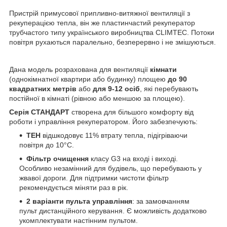
Пристрій примусової припливно-витяжної вентиляції з
рекуперацією тепла, він же пластинчастий рекуператор
трубчастого типу українського виробництва CLIMTEC. Потоки
повітря рухаються паралельно, безперервно і не змішуються.
Дана модель розрахована для вентиляції
кімнати
(однокімнатної квартири або будинку) площею
до 90
квадратних метрів
або
для 9-12 осіб
, які перебувають
постійної
в кімнаті (рівною або меншою за площею).
Серія СТАНДАРТ
створена для більшого комфорту від
роботи і управління рекуператором. Його забезпечують:
ТЕН
відшкодовує 11% втрату тепла, підігріваючи
повітря до 10°С.
Фільтр очищення
класу G3 на вході і виході.
Особливо незамінний для будівель, що перебувають у
жвавої дороги. Для підтримки чистоти фільтр
рекомендується міняти раз в рік.
2 варіанти пульта управління
: за замовчанням
пульт дистанційного керування. Є можливість додатково
укомплектувати настінним пультом.