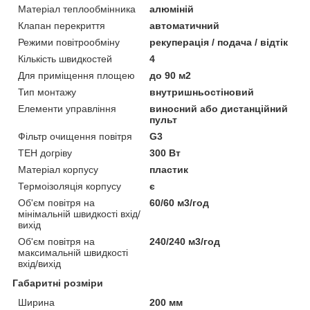
Матеріал теплообмінника
алюміній
Клапан перекриття
автоматичний
Режими повітрообміну
рекуперація / подача / відтік
Кількість швидкостей
4
Для приміщення площею
до 90 м2
Тип монтажу
внутришньостіновий
Елементи управління
виносний або дистанційний
пульт
Фільтр очищення повітря
G3
ТЕН догріву
300 Вт
Матеріал корпусу
пластик
Термоізоляція корпусу
є
Об'єм повітря на
60/60 м3/год
мінімальній швидкості вхід/
вихід
Об'єм повітря на
240/240 м3/год
максимальній швидкості
вхід/вихід
Габаритні розміри
Ширина
200 мм