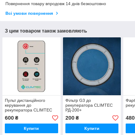
Повернення товару впродовж 14 днів безкоштовно
Всі умови повернення
З цим товаром також замовляють
Пульт дистанційного
Фільтр G3 до
Фар
керування до
рекуператора CLIMTEC
реку
рекуператора CLIMTEC
РД-200+
СТАНДАРТ
600
200
480
₴
₴
Купити
Купити