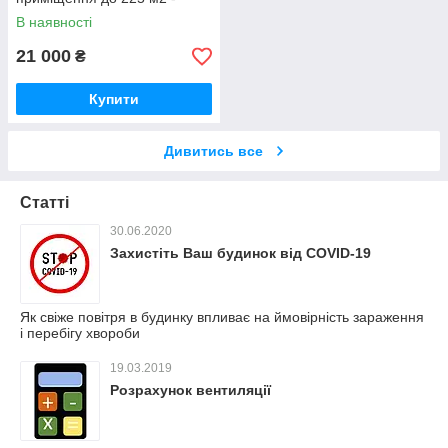
децентралізоване
В наявності
підключення
21 000
₴
Купити
Дивитись все
Статті
30.06.2020
Захистіть Ваш будинок від COVID-19
Як свіже повітря в будинку впливає на ймовірність зараження
і перебігу хвороби
19.03.2019
Розрахунок вентиляції