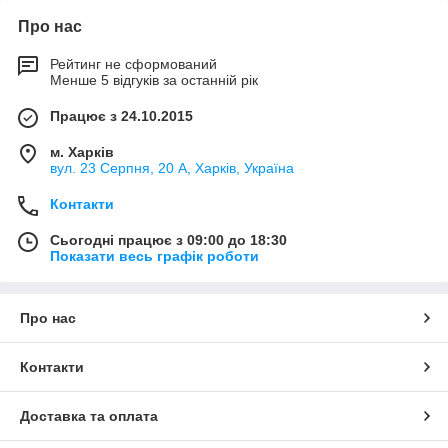
Основний модельний ряд рекуператорів з цінами
Про нас
знаходиться в розділі
Вентиляційне устаткування та
комплектуючі
.
Рейтинг не сформований
Менше 5 відгуків за останній рік
Працює з 24.10.2015
м. Харків
вул. 23 Серпня, 20 А, Харків, Україна
Контакти
Сьогодні працює з 09:00 до 18:30
Показати весь графік роботи
Якщо Ви шукаєте повноцінне пропозицію для
конкретного типу приміщення, відвідайте розділ
Готові
Про нас
рішення
.
Так само рекомендуємо відвідати розділ
Статті
та
Контакти
відповіді на найбільш
поширені питання
.
Щоб зв'язатися з нами швидко, телефонуйте за
Доставка та оплата
телефонами, вказаними в розділі
Контакти
. Також можна
скористатися формою зворотного зв'язку, щоб