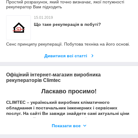
Простий розрахунок, який точно визначає, якої потужності
рекуператор Вам підходить
15.01.2019
Що таке рекуперація в побуті?
Сенс принципу рекуперації. Побутова техніка на його основі.
Дивитися всі статті
Офіціний інтернет-магазин виробника
рекуператорів Climtec
Ласкаво просимо!
CLIMTEC – український виробник кліматичного
обладнання і постачальник інженерних і сервісних
послуг.
На сайті Ви завжди знайдете самі актуальні ціни
та пропозиції на наше устаткування і послуги.
Показати все
Тут Ви можете зробити покупку та отримати
консультацію від менеджера.