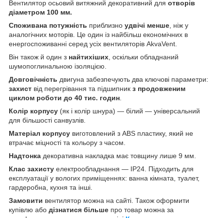
Вентилятор осьовий витяжний декоративний для
отворів
діаметром 100 мм.
Споживана потужність
приблизно
удвічі менше
, ніж у
аналогічних моторів. Це один із найбільш економічних в
енергоспоживанні серед усіх вентиляторів AkvaVent.
Він також й один з
найтихіших
, оскільки обладнаний
шумопоглинальною ізоляцією.
Довговічність
двигуна забезпечують два ключові параметри:
захист
від перегрівання та підшипник
з продовженим
циклом роботи до 40 тис. годин
.
Колір корпусу
(як і колір шнура) — білий — універсальний
для більшості санвузлів.
Матеріал корпусу
виготовлений з ABS пластику, який не
втрачає міцності та кольору з часом.
Надтонка
декоративна накладка має товщину лише 9 мм.
Клас захисту
електрообладнання — IP24. Підходить для
експлуатації у вологих приміщеннях: ванна кімната, туалет,
гардеробна, кухня та інші.
Замовити
вентилятор можна на сайті. Також оформити
купівлю або
дізнатися більше
про товар можна за