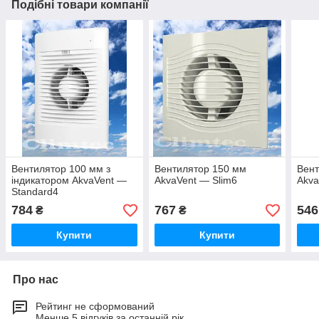
Подібні товари компанії
Вентилятор 100 мм з
Вентилятор 150 мм
Вент
індикатором AkvaVent —
AkvaVent — Slim6
Akva
Standard4
784
767
546
₴
₴
Купити
Купити
Про нас
Рейтинг не сформований
Менше 5 відгуків за останній рік