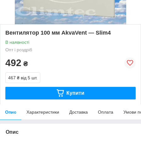
Вентилятор 100 мм AkvaVent — Slim4
В наявності
Опт і роздріб
492
₴
467 ₴
від 5 шт.
Купити
Опис
Характеристики
Доставка
Оплата
Умови п
Опис