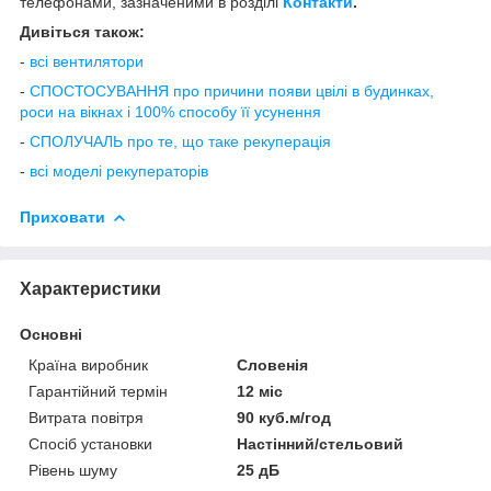
телефонами, зазначеними в розділі
Контакти
.
Дивіться також:
-
всі вентилятори
-
СПОСТОСУВАННЯ про причини появи цвілі в будинках,
роси на вікнах і 100% способу її усунення
-
СПОЛУЧАЛЬ про те, що таке рекуперація
-
всі моделі рекуператорів
Приховати
Характеристики
Основні
Країна виробник
Словенія
Гарантійний термін
12 міс
Витрата повітря
90 куб.м/год
Спосіб установки
Настінний/стельовий
Рівень шуму
25 дБ